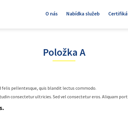
O nás
Nabídka služeb
Certifiká
Položka A
d felis pellentesque, quis blandit lectus commodo.
tudin consectetur ultricies. Sed vel consectetur eros. Aliquam portt
s.