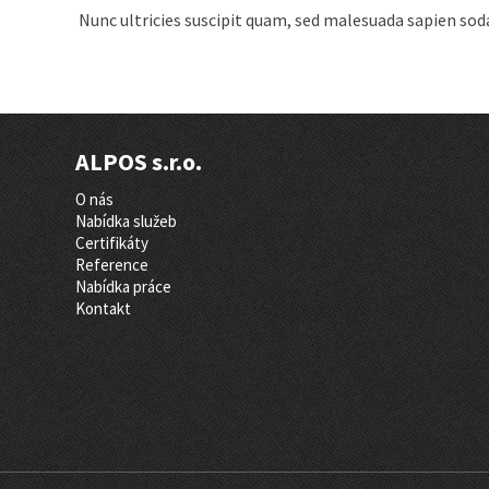
Nunc ultricies suscipit quam, sed malesuada sapien soda
ALPOS s.r.o.
O nás
Nabídka služeb
Certifikáty
Reference
Nabídka práce
Kontakt