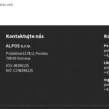
les sed.
Kontaktujte nás
K
ALPOS s.r.o.
Pe
jed
Průběžná 6178/2, Poruba
+42
708 00 Ostrava
Li
IČO: 48396125
jed
DIČ: CZ48396125
+42
In
jed
+42