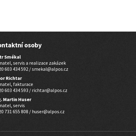
ontaktní osoby
tr Smékal
natel, servis a realizace zakázek
0 603 434 592 /
smekal@alpos.cz
bor Richtar
natel, fakturace
0 603 434 593 /
richtar@alpos.cz
g. Martin Huser
natel, servis
0 731 655 808 /
huser@alpos.cz