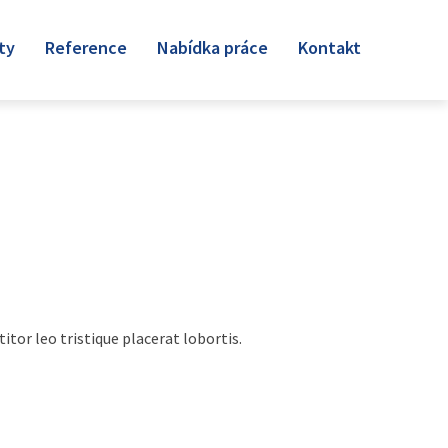
ty
Reference
Nabídka práce
Kontakt
itor leo tristique placerat lobortis.