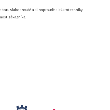
v oboru slaboproudé a silnoproudé elektrotechniky.
enost zákazníka.