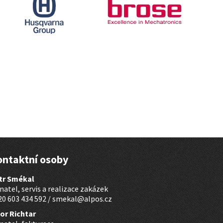
ontaktní osoby
tr Smékal
natel, servis a realizace zakázek
0 603 434 592 /
smekal@alpos.cz
bor Richtar