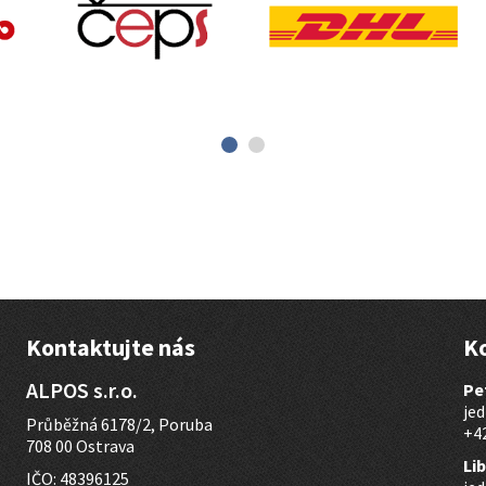
Kontaktujte nás
K
ALPOS s.r.o.
Pe
jed
Průběžná 6178/2, Poruba
+42
708 00 Ostrava
Li
IČO: 48396125